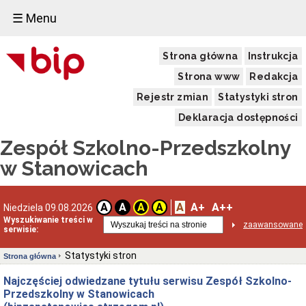
☰ Menu
Strona główna
Instrukcja
Strona www
Redakcja
Rejestr zmian
Statystyki stron
Deklaracja dostępności
Zespół Szkolno-Przedszkolny
w Stanowicach
A
A+
A++
A
A
A
A
Niedziela 09.08.2026
Wyszukiwanie treści w
zaawansowane
serwisie:
Statystyki stron
Strona główna
Najczęściej odwiedzane tytułu serwisu Zespół Szkolno-
Przedszkolny w Stanowicach