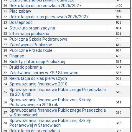
Elektroniczna Skrzynka Podawcza
19
1493
Rekrutacja do przedszkola 2026/2027
20
1409
Plac zabaw
21
1018
Rekrutacja do klas pierwszych 2026/2027
22
964
Dostępność
23
822
Struktura organizacyjna
24
804
Informacja publiczna
25
801
Publiczna Szkoła Podstawowa
26
735
Zamówienia Publiczne
27
669
Publiczne Przedszkole
28
667
Finanse
29
639
Biuletyn Informacji Publicznej
30
565
Druki do pobrania
31
554
Załatwianie spraw w ZSP Stanowice
32
553
Rekrutacja do klas pierwszych
33
539
Sprawozdania finansowe 2018
34
526
Sprawozdanie finansowe Publicznego Przedszkola
35
516
za 2018 rok
Sprawozdanie finansowe Publicznej Szkoły
36
511
Podstawowej za 2018 rok
Sprawozdania finansowe Publicznego Przedszkola
37
389
w Stanowicach
Sprawozdania finansowe Publicznej Szkoły
38
388
Postawowej w Stanowiach
Rekrutacja do przedszkola
39
338