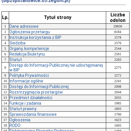
(bipzspstanowice.strzegom.pl)
Liczba
Lp.
Tytuł strony
odsłon
Dane adresowe
1
29830
Ogłoszenia przetargu
2
8184
Instrukcja korzystania z BIP
3
2578
Siedziba
4
2576
Organy, kompetencje
5
2544
Redakcja Biuletynu
6
2501
Statut
7
2283
Dostęp do Informacji Publicznej nie udostępnianej
8
2275
w BIP
Polityka Prywatności
9
2272
Informacje ogólne
10
2241
Dostęp do Informacji Publicznej
11
2098
Rozstrzygnięcia przetargów
12
2044
Przedmiot działalności
13
2035
Funkcje i zadania
14
1985
Statut prawny
15
1893
Sprawozdania finansowe
16
1700
Ogłoszenia
17
1623
RODO
18
1605