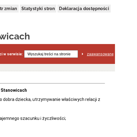
tr zmian
Statystyki stron
Deklaracja dostępności
owicach
i w serwisie:
zaawansowane
w Stanowicach
 dobra dziecka, utrzymywanie właściwych relacji z
jemnego szacunku i życzliwości;