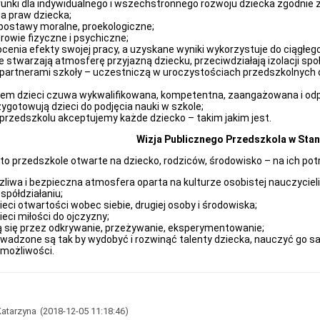
unki dla indywidualnego i wszechstronnego rozwoju dziecka zgodnie 
a praw dziecka;
 postawy moralne, proekologiczne;
rowie fizyczne i psychiczne;
 ocenia efekty swojej pracy, a uzyskane wyniki wykorzystuje do ciągłeg
 stwarzają atmosferę przyjazną dziecku, przeciwdziałają izolacji społe
 partnerami szkoły – uczestniczą w uroczystościach przedszkolnych
em dzieci czuwa wykwalifikowana, kompetentna, zaangażowana i odp
zygotowują dzieci do podjęcia nauki w szkole;
rzedszkolu akceptujemy każde dziecko – takim jakim jest.
Wizja Publicznego Przedszkola w Sta
o przedszkole otwarte na dziecko, rodziców, środowisko – na ich potr
zliwa i bezpieczna atmosfera oparta na kulturze osobistej nauczycieli
spółdziałaniu;
eci otwartości wobec siebie, drugiej osoby i środowiska;
eci miłości do ojczyzny;
ą się przez odkrywanie, przeżywanie, eksperymentowanie;
owadzone są tak by wydobyć i rozwinąć talenty dziecka, nauczyć go 
możliwości.
Katarzyna
(2018-12-05 11:18:46)