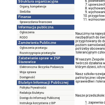
podniesien
Struktura organizacyjna
upowszechn
Organy, kompetencje
wychowanie
Siedziba
wychowanie
przygotowa
Finanse
wzmocnieni
Sprawozdania finansowe
Informacja publiczna
Ogłoszenia
Nauczmy na najwyżs
niezbędnych do świ
RODO
przygotowany do da
Zamówienia Publiczne
poziom samoświadom
Ogłoszenia przetargu
potrzeby obcowania 
tolerancyjnym czło
Rozstrzygnięcia przetargów
Załatwianie spraw w ZSP
W naszym Zespole r
Stanowice
twórcze działania w
którym dzieci, ich r
Elektroniczna Skrzynka Podawcza
Moja sprawa
Nasz szkoła rozwij
Dostępność
patriotyczne i obyw
sprawiedliwi i tolera
Biuletyn Informacji Publicznej
Polityka Prywatności
Redakcja Biuletynu
Nasze przedszkole:
Dostęp do Informacji Publicznej
zapewnia d
Instrukcja korzystania z BIP