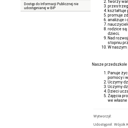
tworzy war
Dostęp do Informacji Publicznej nie
przestrzeg
udostępnianej w BIP
kształtuje
promuje zd
analizuje i
nauczyciele
rodzice są
dzieci;
Nad rozwoj
stopniu pr
W naszym p
Nasze przedszkole t
Panuje życ
pomocy i w
Uczymy dzi
Uczymy dzi
Dzieci ucz
Zajęcia pr
we własne 
Wytworzył:
Udostępnił:
Wójcik 