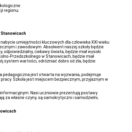
ekologiczne
i regionu;
w Stanowicach
nabycie umiejętności kluczowych dla człowieka XXI wieku
łecznym i zawodowym. Absolwent naszej szkoły będzie
, odpowiedzialny, ciekawy świata, będzie miał wysoki
kolno-Przedszkolnego w Stanowicach, będzie miał
ój system wartości, odróżniać dobro od zła, będzie
ra pedagogiczna jest otwarta na wyzwania, podejmuje
dy pracy. Szkoła jest miejscem bezpiecznym, przyjaznym w
 informacyjnym. Nasi uczniowie prezentują postawy
ają za własne czyny, są samokrytyczni i samodzielni,
nowicach