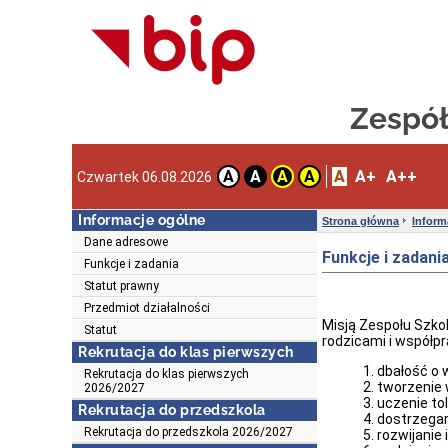
Zespół
A
A+
A++
A
A
A
A
Czwartek 06.08.2026
Informacje ogólne
Strona główna
Inform
Dane adresowe
Funkcje i zadani
Funkcje i zadania
Statut prawny
Przedmiot działalności
Misją Zespołu Szko
Statut
rodzicami i współpr
Rekrutacja do klas pierwszych
dbałość o 
Rekrutacja do klas pierwszych
tworzenie 
2026/2027
uczenie tol
Rekrutacja do przedszkola
dostrzegan
Rekrutacja do przedszkola 2026/2027
rozwijanie 