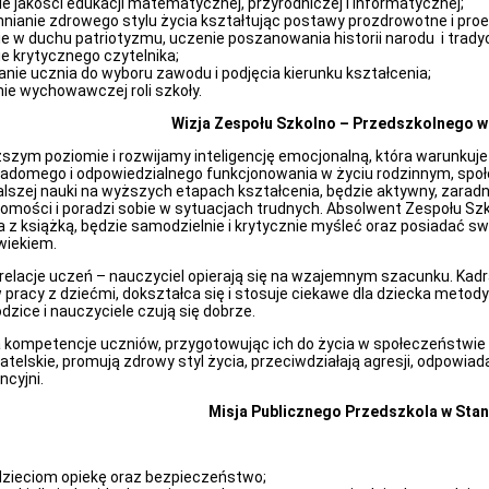
ie jakości edukacji matematycznej, przyrodniczej i informatycznej;
ianie zdrowego stylu życia kształtując postawy prozdrowotne i pro
 w duchu patriotyzmu, uczenie poszanowania historii narodu i tradycj
 krytycznego czytelnika;
nie ucznia do wyboru zawodu i podjęcia kierunku kształcenia;
e wychowawczej roli szkoły.
Wizja Zespołu Szkolno – Przedszkolnego 
zym poziomie i rozwijamy inteligencję emocjonalną, która warunkuje 
adomego i odpowiedzialnego funkcjonowania w życiu rodzinnym, spo
lszej nauki na wyższych etapach kształcenia, będzie aktywny, zaradny
ości i poradzi sobie w sytuacjach trudnych. Absolwent Zespołu Sz
z książką, będzie samodzielnie i krytycznie myśleć oraz posiadać sw
wiekiem.
elacje uczeń – nauczyciel opierają się na wzajemnym szacunku. Kad
 pracy z dziećmi, dokształca się i stosuje ciekawe dla dziecka meto
odzice i nauczyciele czują się dobrze.
a kompetencje uczniów, przygotowując ich do życia w społeczeństwie
atelskie, promują zdrowy styl życia, przeciwdziałają agresji, odpowiad
ncyjni.
Misja Publicznego Przedszkola w Sta
zieciom opiekę oraz bezpieczeństwo;