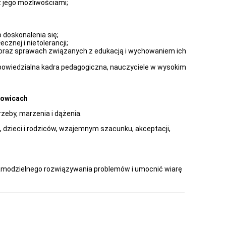
z jego możliwościami;
o doskonalenia się;
cznej i nietolerancji;
 oraz sprawach związanych z edukacją i wychowaniem ich
owiedzialna kadra pedagogiczna, nauczyciele w wysokim
nowicach
zeby, marzenia i dążenia.
, dzieci i rodziców, wzajemnym szacunku, akceptacji,
samodzielnego rozwiązywania problemów i umocnić wiarę