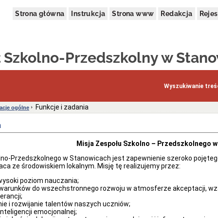
Strona główna
Instrukcja
Strona www
Redakcja
Rejes
 Szkolno-Przedszkolny w Stan
Wyszukiwanie treśc
Funkcje i zadania
acje ogólne
a
Misja Zespołu Szkolno – Przedszkolnego 
lno-Przedszkolnego w Stanowicach jest zapewnienie szeroko pojętego
aca ze środowiskiem lokalnym. Misję tę realizujemy przez:
wysoki poziom nauczania;
warunków do wszechstronnego rozwoju w atmosferze akceptacji, wza
erancji;
ie i rozwijanie talentów naszych uczniów;
inteligencji emocjonalnej;