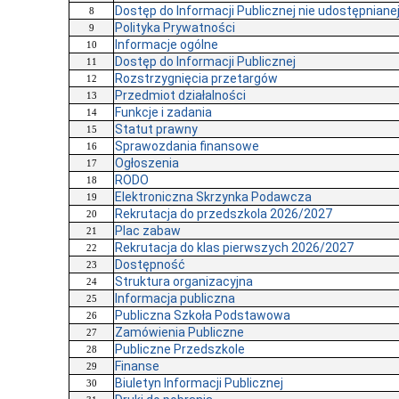
Dostęp do Informacji Publicznej nie udostępnianej
8
Polityka Prywatności
9
Informacje ogólne
10
Dostęp do Informacji Publicznej
11
Rozstrzygnięcia przetargów
12
Przedmiot działalności
13
Funkcje i zadania
14
Statut prawny
15
Sprawozdania finansowe
16
Ogłoszenia
17
RODO
18
Elektroniczna Skrzynka Podawcza
19
Rekrutacja do przedszkola 2026/2027
20
Plac zabaw
21
Rekrutacja do klas pierwszych 2026/2027
22
Dostępność
23
Struktura organizacyjna
24
Informacja publiczna
25
Publiczna Szkoła Podstawowa
26
Zamówienia Publiczne
27
Publiczne Przedszkole
28
Finanse
29
Biuletyn Informacji Publicznej
30