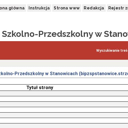
rona główna
Instrukcja
Strona www
Redakcja
Rejestr 
 Szkolno-Przedszkolny w Stan
Wyszukiwanie treśc
Szkolno-Przedszkolny w Stanowicach (bipzspstanowice.strz
Tytuł strony