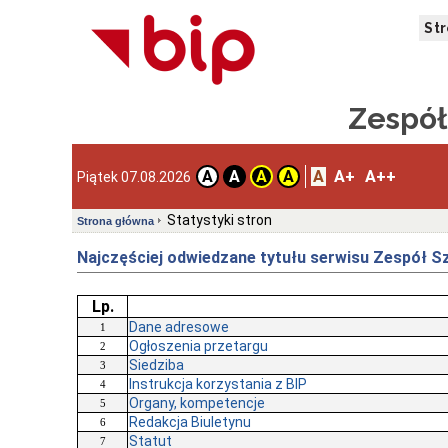
St
Zespół
A
A+
A++
A
A
A
A
Piątek 07.08.2026
Statystyki stron
Strona główna
Najczęściej odwiedzane tytułu serwisu Zespół 
Lp.
Dane adresowe
1
Ogłoszenia przetargu
2
Siedziba
3
Instrukcja korzystania z BIP
4
Organy, kompetencje
5
Redakcja Biuletynu
6
Statut
7