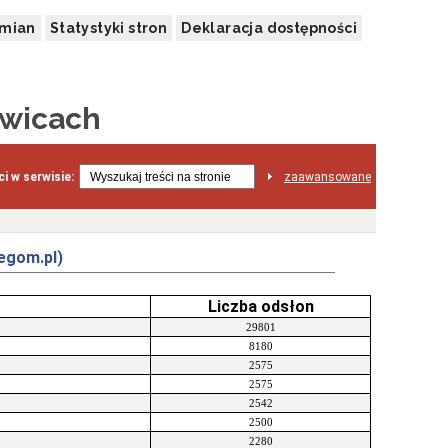
zmian
Statystyki stron
Deklaracja dostępności
owicach
i w serwisie:
zaawansowane
egom.pl)
Liczba odsłon
29801
8180
2575
2575
2542
2500
2280