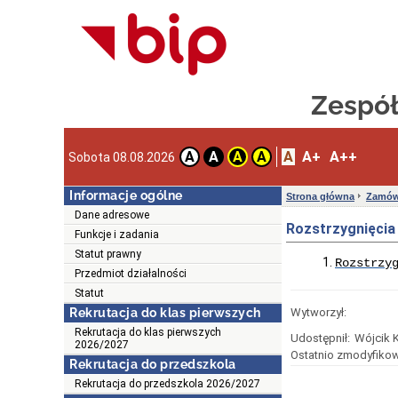
Zespół
A
A+
A++
A
A
A
A
Sobota 08.08.2026
Informacje ogólne
Strona główna
Zamówi
Dane adresowe
Rozstrzygnięcia
Funkcje i zadania
Statut prawny
Rozstrzy
Przedmiot działalności
Statut
Rekrutacja do klas pierwszych
Wytworzył:
Rekrutacja do klas pierwszych
Udostępnił:
Wójcik 
2026/2027
Ostatnio zmodyfikow
Rekrutacja do przedszkola
Rekrutacja do przedszkola 2026/2027